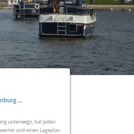
enburg …
ng unterwegs, hat jeden
ewertet und einen Lageplan