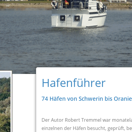
Hafenführer
74 Häfen von Schwerin bis Orani
Der Autor Robert Tremmel war monatela
einzelnen der Häfen besucht, geprüft, b