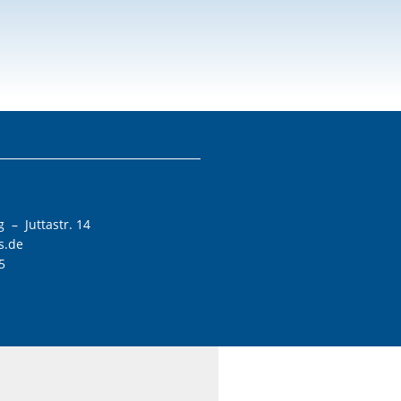
 – Juttastr. 14
s.de
5