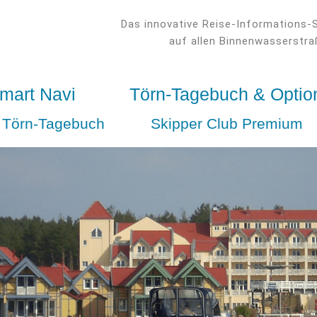
Das innovative Reise-Informations-
auf allen Binnenwasserstra
mart Navi
Törn-Tagebuch & Optio
Törn-Tagebuch
Skipper Club Premium